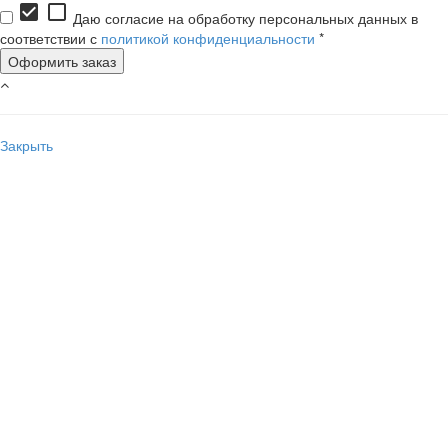
check_box
check_box_outline_blank
Даю согласие на обработку персональных данных в
соответствии с
политикой конфиденциальности
*
Закрыть