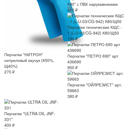
690" с ПВХ нарукавниками
450 ₽
Перчатки технические КЩС -
1 (L-U-03/CG-942) К80/Щ50
190 ₽
Перчатки "НИТРОН"
Перчатки "ПЕТРО 690" арт
нитриловый каучук (К50%,
436690
Щ40%)
950 ₽
270 ₽
Перчатки "ОЙЛРЕЗИСТ" арт.
59663
380 ₽
Перчатки "ULTRA OIL JNF-
331"
400 ₽