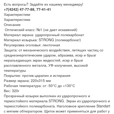
Есть вопросы? Задайте их нашему менеджеру!
+7(4242) 47-77-88, 77-41-41
Характеристики
Характеристики
Описание
Оптический класс: №1 (не дает искажений)
Материал экрана
:
ударопрочный поликарбонат
Материал козырька
:
STRONG (поликарбонат)
Регулировка оголовья
:
ленточная
Защита
:
от механического воздействия, летящих частиц со
среднеэнергетическим ударом, абразива, искр и брызг
неразъедающих экран жидкостей, искр и брызг
расплавленного металла, УФ-излучения, высокой
температуры
Покрытие
:
против царапин и истирания
Размер экрана
:
220х315 мм
Рабочая температура
:
от -50°С до +130°С
Вес
:
320г
Прозрачный козырек выполнен из ударопрочного и
термостойкого материала STRONG. Экран из ударопрочного и
термостойкого поликарбоната. Наголовное крепление Standart
с мягким обтюратором. Щиток может применяться для работ у