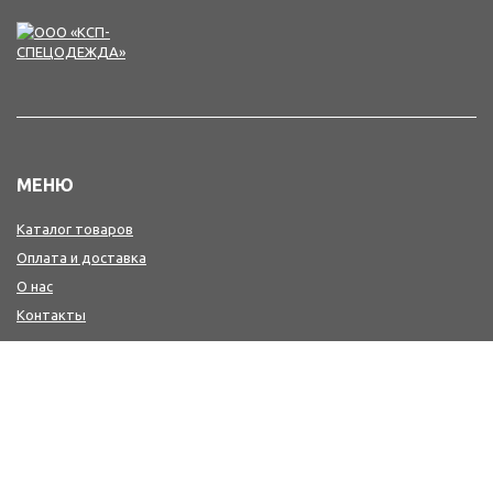
МЕНЮ
Каталог товаров
Оплата и доставка
О нас
Контакты
КОНТАКТЫ
+7(4242) 47-77-88, 77-41-41
Мы в MAX : https://max.ru/id6501213346_biz