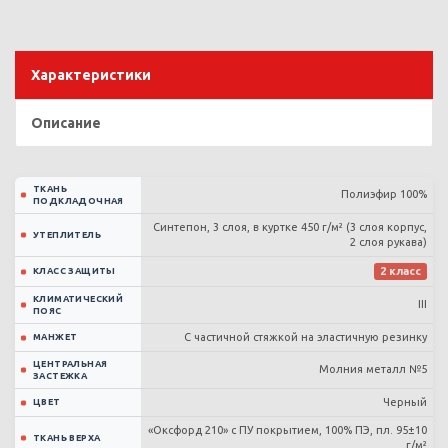
Характеристики
Описание
ТКАНЬ
Полиэфир 100%
ПОДКЛАДОЧНАЯ
Синтепон, 3 слоя, в куртке 450 г/м² (3 слоя корпус,
УТЕПЛИТЕЛЬ
2 слоя рукава)
2 класс
КЛАСС ЗАЩИТЫ
КЛИМАТИЧЕСКИЙ
III
ПОЯС
С частичной стяжкой на эластичную резинку
МАНЖЕТ
ЦЕНТРАЛЬНАЯ
Молния металл №5
ЗАСТЕЖКА
Черный
ЦВЕТ
«Оксфорд 210» с ПУ покрытием, 100% ПЭ, пл. 95±10
ТКАНЬ ВЕРХА
г/м²