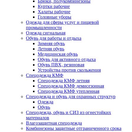
Брюки, полукомбинезоны
Куртки рабочие
Халаты рабочие
Головные уборы
Одежда для сферы услуг и пищевой
промышленности
Одежда сигнальная
Обувь для работы и отдыха
Зимняя обувь
Летняя обувь
Медицинская обувь
Обувь для активного отдыха
Обувь ПВХ, резиновая
Устройства против скольжения
Спецодежда КМФ
Спецодежда КМФ летняя
Спецодежда КМФ демисезонная
Спецодежда КМФ утепленная
Спецодежда и обувь для охранных структур
Одежда
Обувь
Спецодежда, обувь и СИЗ из огнестойких
материалов
Влагозащитная спецодежда
Комбинезоны защитные отграниченного срока