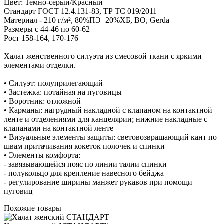
Цвет: Темно-серый/Красный
Стандарт ГОСТ 12.4.131-83, ТР ТС 019/2011
Материал - 210 г/м², 80%ПЭ+20%ХБ, ВО, Gerda
Размеры с 44-46 по 60-62
Рост 158-164, 170-176
Халат женственного силуэта из смесовой ткани с яркими
элементами отделки.
• Силуэт: полуприлегающий
• Застежка: потайная на пуговицы
• Воротник: отложной
• Карманы: нагрудный накладной с клапаном на контактной
ленте и отделениями для канцелярии; нижние накладные с
клапанами на контактной ленте
• Визуальные элементы защиты: световозвращающий кант по
швам притачивания кокеток полочек и спинки
• Элементы комфорта:
- завязывающейся пояс по линии талии спинки
- полукольцо для крепление навесного бейджа
- регулирование ширины манжет рукавов при помощи
пуговиц
Похожие товары