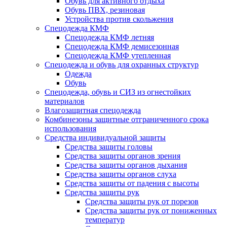
Обувь для активного отдыха
Обувь ПВХ, резиновая
Устройства против скольжения
Спецодежда КМФ
Спецодежда КМФ летняя
Спецодежда КМФ демисезонная
Спецодежда КМФ утепленная
Спецодежда и обувь для охранных структур
Одежда
Обувь
Спецодежда, обувь и СИЗ из огнестойких
материалов
Влагозащитная спецодежда
Комбинезоны защитные отграниченного срока
использования
Средства индивидуальной защиты
Средства защиты головы
Средства защиты органов зрения
Средства защиты органов дыхания
Средства защиты органов слуха
Средства защиты от падения с высоты
Средства защиты рук
Средства защиты рук от порезов
Средства защиты рук от пониженных
температур