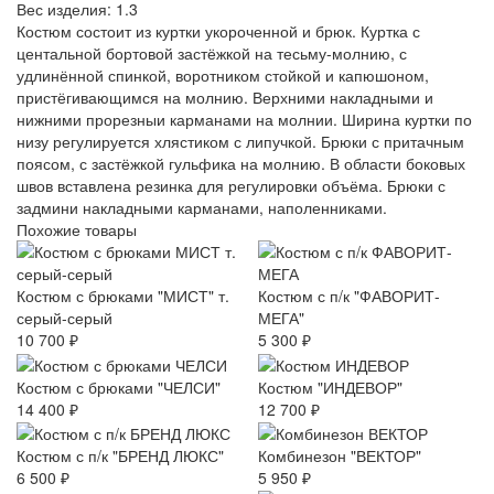
Вес изделия:
1.3
Костюм состоит из куртки укороченной и брюк. Куртка с
центальной бортовой застёжкой на тесьму-молнию, с
удлинённой спинкой, воротником стойкой и капюшоном,
пристёгивающимся на молнию. Верхними накладными и
нижними прорезныи карманами на молнии. Ширина куртки по
низу регулируется хлястиком с липучкой. Брюки с притачным
поясом, с застёжкой гульфика на молнию. В области боковых
швов вставлена резинка для регулировки объёма. Брюки с
задмини накладными карманами, наполенниками.
Похожие товары
Костюм с брюками "МИСТ" т.
Костюм с п/к "ФАВОРИТ-
серый-серый
МЕГА"
10 700 ₽
5 300 ₽
Костюм с брюками "ЧЕЛСИ"
Костюм "ИНДЕВОР"
14 400 ₽
12 700 ₽
Костюм с п/к "БРЕНД ЛЮКС"
Комбинезон "ВЕКТОР"
6 500 ₽
5 950 ₽