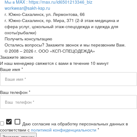
Мы в MAX : https://max.ru/id6501213346_biz
workwear@sakh-ksp.ru
г. Южно-Сахалинск, ул. Лермонтова, 66
г. Южно-Сахалинск, пр. Мира, 371 (2-й этаж-медицина и
сфера услуг, цокольный этаж-спецодежда и одежда для
охоты/рыбалки)
Получить консультацию
Остались вопросы? Закажите звонок и мы перезвоним Вам.
© 2008 – 2026 г. ООО «КСП-СПЕЦОДЕЖДА»
Закажите звонок
И наш менеджер свяжется с вами в течение 10 минут
Ваше имя *
Ваш телефон *
check_box
check_box_outline_blank
Даю согласие на обработку персональных данных в
соответствии с
политикой конфиденциальности
*