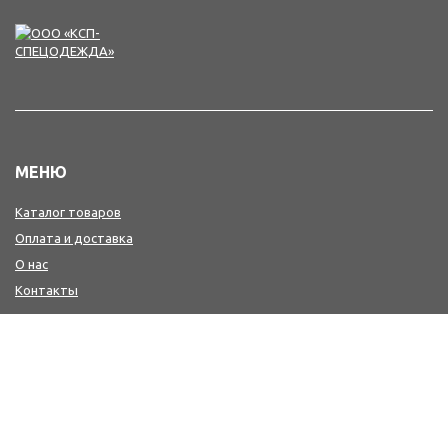
МЕНЮ
Каталог товаров
Оплата и доставка
О нас
Контакты
КОНТАКТЫ
+7(4242) 47-77-88, 77-41-41
Мы в MAX : https://max.ru/id6501213346_biz