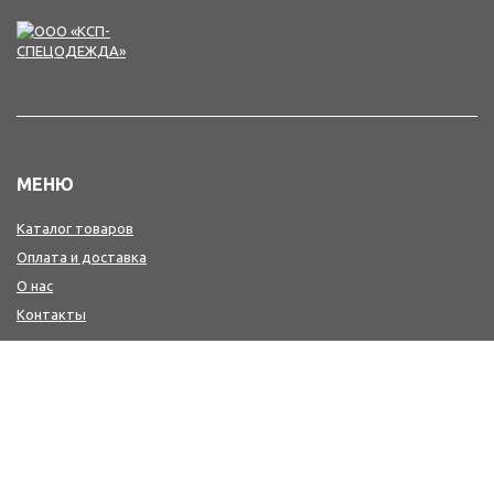
МЕНЮ
Каталог товаров
Оплата и доставка
О нас
Контакты
КОНТАКТЫ
+7(4242) 47-77-88, 77-41-41
Мы в MAX : https://max.ru/id6501213346_biz