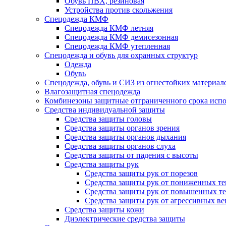
Обувь ПВХ, резиновая
Устройства против скольжения
Спецодежда КМФ
Спецодежда КМФ летняя
Спецодежда КМФ демисезонная
Спецодежда КМФ утепленная
Спецодежда и обувь для охранных структур
Одежда
Обувь
Спецодежда, обувь и СИЗ из огнестойких материал
Влагозащитная спецодежда
Комбинезоны защитные отграниченного срока испо
Средства индивидуальной защиты
Средства защиты головы
Средства защиты органов зрения
Средства защиты органов дыхания
Средства защиты органов слуха
Средства защиты от падения с высоты
Средства защиты рук
Средства защиты рук от порезов
Средства защиты рук от пониженных те
Средства защиты рук от повышенных те
Средства защиты рук от агрессивных в
Средства защиты кожи
Диэлектрические средства защиты