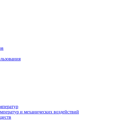
ов
льзования
мператур
мператур и механических воздействий
еществ