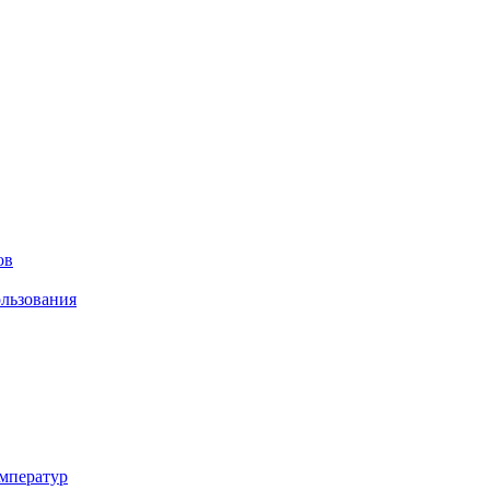
ов
льзования
мператур