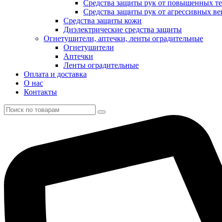
Средства защиты рук от повышенных те
Средства защиты рук от агрессивных в
Средства защиты кожи
Диэлектрические средства защиты
Огнетушители, аптечки, ленты оградительные
Огнетушители
Аптечки
Ленты оградительные
Оплата и доставка
О нас
Контакты