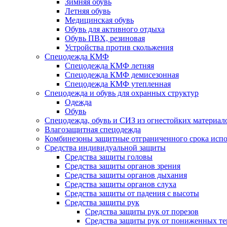
Зимняя обувь
Летняя обувь
Медицинская обувь
Обувь для активного отдыха
Обувь ПВХ, резиновая
Устройства против скольжения
Спецодежда КМФ
Спецодежда КМФ летняя
Спецодежда КМФ демисезонная
Спецодежда КМФ утепленная
Спецодежда и обувь для охранных структур
Одежда
Обувь
Спецодежда, обувь и СИЗ из огнестойких материал
Влагозащитная спецодежда
Комбинезоны защитные отграниченного срока испо
Средства индивидуальной защиты
Средства защиты головы
Средства защиты органов зрения
Средства защиты органов дыхания
Средства защиты органов слуха
Средства защиты от падения с высоты
Средства защиты рук
Средства защиты рук от порезов
Средства защиты рук от пониженных те