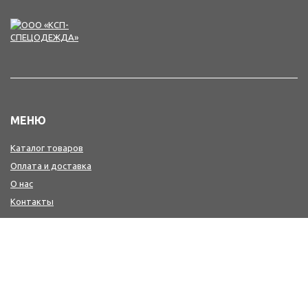
МЕНЮ
Каталог товаров
Оплата и доставка
О нас
Контакты
КОНТАКТЫ
+7(4242) 47-77-88, 77-41-41
Мы в MAX : https://max.ru/id6501213346_biz