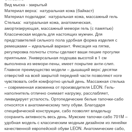
Вид мыска - закрытый
Материал верха: натуральная кожа (байкаст)
Материал подкладки: натуральная кожа, массажный гель
Стелька: натуральная кожа, анатомическая,
амортизирующая, массажный мемори гель (с памятью)
Классическая модель для настоящих мужчин. Для
представителей сильного пола удобная форма изделия с
ремешками – идеальный вариант. Фиксация на пятке,
регулировка полноты стопы сделают ваши пешие прогулки
приятными. Универсальная подошва высотой в 1 см
выполнена из мемори-пены, имеет покрытие анти-слип.
Главное преимущество модели – дышащий верх: десятки
отверстий на всей закрытой передней части позволяют ноге
чувствовать себя комфортно целый день. Массажная стелька
– современная изюминка от производителя LEON. Гель-
наполнитель отлично снимает нагрузку, расслабляет,
ликвидирует усталость. Ортопедические белые тапочки-сабо
относятся к анатомическому типу обуви. Благодаря
специфической конструкции, сабо позволят владельцу
сохранить активность весь день. Мужские тапочки-сабо 701M –
удобная модель с классическим модным дизайном из линейки
качественной европейской обуви LEON. Анатомические сабо,