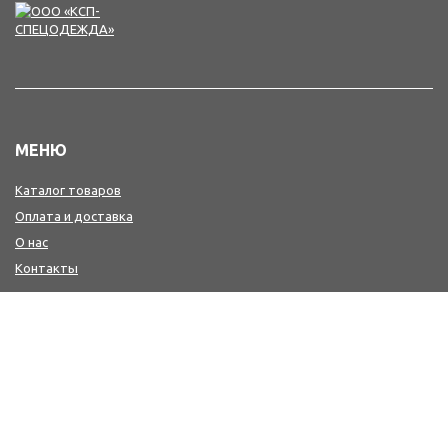
МЕНЮ
Каталог товаров
Оплата и доставка
О нас
Контакты
КОНТАКТЫ
+7(4242) 47-77-88, 77-41-41
Мы в MAX : https://max.ru/id6501213346_biz
workwear@sakh-ksp.ru